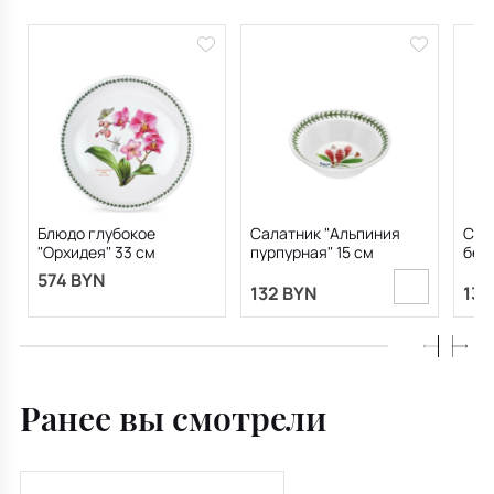
Блюдо глубокое
Салатник "Альпиния
Сал
"Орхидея" 33 см
пурпурная" 15 см
бела
574 BYN
132 BYN
132
Ранее вы смотрели