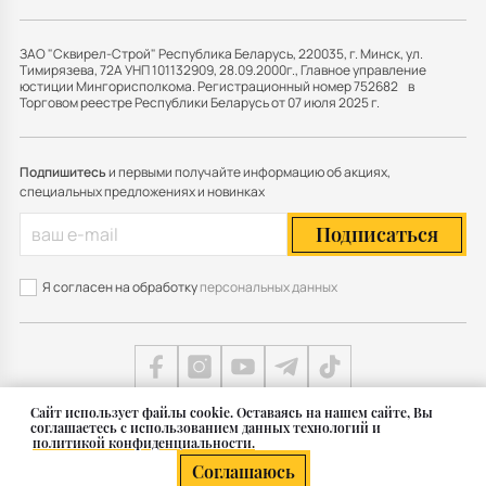
ЗАО "Сквирел-Строй" Республика Беларусь, 220035, г. Минск, ул.
Тимирязева, 72А УНП 101132909, 28.09.2000г., Главное управление
юстиции Мингорисполкома. Регистрационный номер 752682 в
Торговом реестре Республики Беларусь от 07 июля 2025 г.
Подпишитесь
и первыми получайте информацию об акциях,
специальных предложениях и новинках
Подписаться
Я согласен на обработку
персональных данных
Cайт использует файлы cookie. Оставаясь на нашем сайте, Вы
соглашаетесь с использованием данных технологий и
Карта сайта
политикой конфиденциальности.
© 2011 — 2026 Группа СКВИРЕЛ в Беларуси
Соглашаюсь
Разработка сайта — SLAM