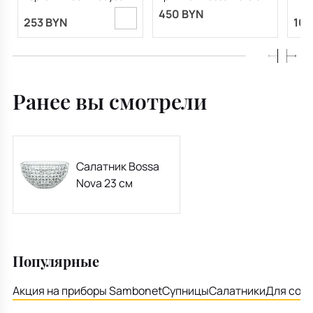
Bossa Nova 32 см
см
450 BYN
253 BYN
106
Ранее вы смотрели
Салатник Bossa
Nova 23 см
Популярные
Акция на приборы Sambonet
Супницы
Салатники
Для соу