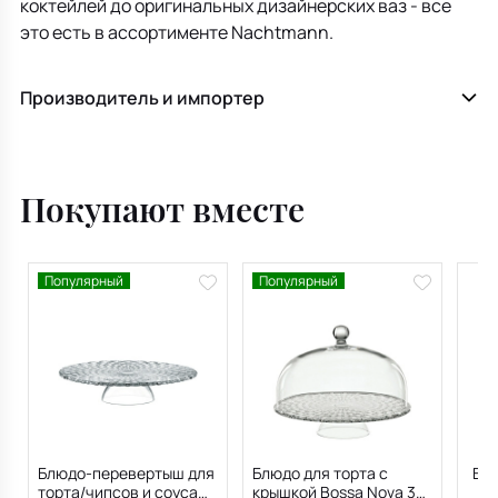
коктейлей до оригинальных дизайнерских ваз - все
это есть в ассортименте Nachtmann.
Производитель и импортер
Покупают вместе
Популярный
Популярный
Блюдо-перевертыш для
Блюдо для торта с
Ваз
торта/чипсов и соуса
крышкой Bossa Nova 32