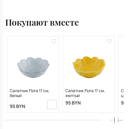
Покупают вместе
Салатник Flora 17 см,
Салатник Flora 17 см,
Сала
белый
желтый
цве
95 BYN
95 
95 BYN