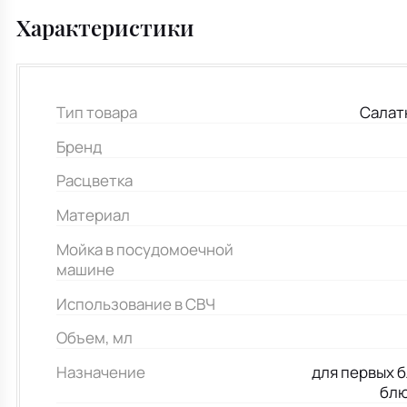
Характеристики
Тип товара
Салат
Бренд
Расцветка
Материал
Мойка в посудомоечной
машине
Использование в СВЧ
Объем, мл
Назначение
для первых б
блю