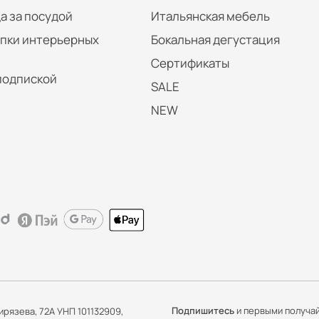
а за посудой
Итальянская мебель
упки интерьерных
Бокальная дегустация
Сертификаты
подпиской
SALE
NEW
Подпишитесь
и первыми получа
ирязева, 72А УНП 101132909,