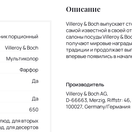
Описание
Villeroy & Boch выпускает 
самой известной в своей 
ник порционный
салоны посуды Villeroy & B
получают мировые награды в
Villeroy & Boch
традиции и продолжает вып
впервые появились в начал
Мультиколор
Фарфор
Да
Производитель
Villeroy & Boch AG,
Да
D-66663, Merzig, Riffstr: 46
100027, Germany/Германия
650
люд, для вторых
д, для десертов