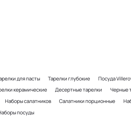
арелки для пасты
Тарелки глубокие
Посуда Viller
релки керамические
Десертные тарелки
Черные 
Наборы салатников
Салатники порционные
На
Наборы посуды