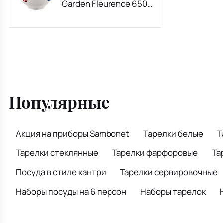
Garden Fleurence 650
мл
Популярные
Акция на приборы Sambonet
Тарелки белые
Т
Тарелки стеклянные
Тарелки фарфоровые
Та
Посуда в стиле кантри
Тарелки сервировочные
Наборы посуды на 6 персон
Наборы тарелок