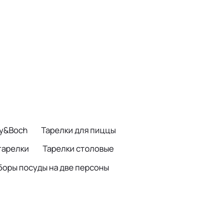
oy&Boch
Тарелки для пиццы
тарелки
Тарелки столовые
боры посуды на две персоны