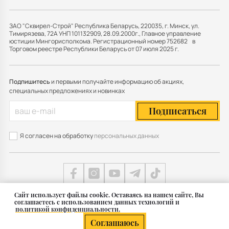
ЗАО "Сквирел-Строй" Республика Беларусь, 220035, г. Минск, ул.
Тимирязева, 72А УНП 101132909, 28.09.2000г., Главное управление
юстиции Мингорисполкома. Регистрационный номер 752682 в
Торговом реестре Республики Беларусь от 07 июля 2025 г.
Подпишитесь
и первыми получайте информацию об акциях,
специальных предложениях и новинках
Подписаться
Я согласен на обработку
персональных данных
Cайт использует файлы cookie. Оставаясь на нашем сайте, Вы
соглашаетесь с использованием данных технологий и
Карта сайта
политикой конфиденциальности.
© 2011 — 2026 Группа СКВИРЕЛ в Беларуси
Соглашаюсь
Разработка сайта — SLAM