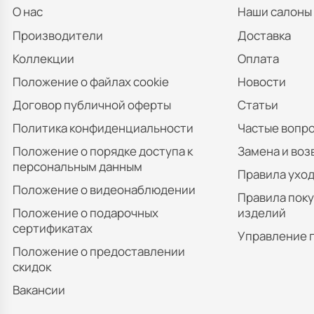
О нас
Наши салоны
Производители
Доставка
Коллекции
Оплата
Положение о файлах cookie
Новости
Договор публичной оферты
Статьи
Политика конфиденциальности
Частые вопр
Положение о порядке доступа к
Замена и воз
персональным данным
Правила уход
Положение о видеонаблюдении
Правила пок
Положение о подарочных
изделий
сертификатах
Управление 
Положение о предоставлении
скидок
Вакансии