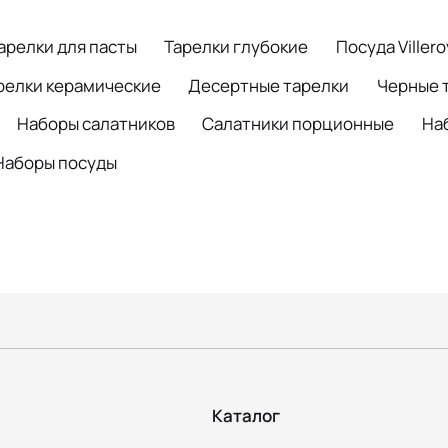
арелки для пасты
Тарелки глубокие
Посуда Viller
релки керамические
Десертные тарелки
Черные 
Наборы салатников
Салатники порционные
На
Наборы посуды
Каталог