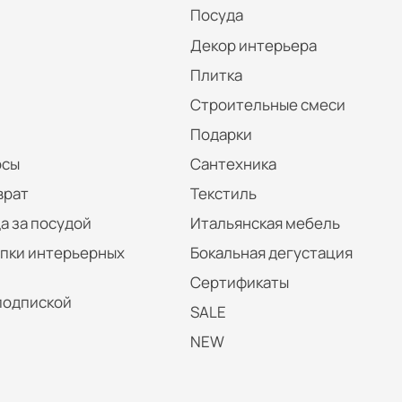
Посуда
Декор интерьера
Плитка
Строительные смеси
Подарки
осы
Сантехника
врат
Текстиль
а за посудой
Итальянская мебель
упки интерьерных
Бокальная дегустация
Сертификаты
подпиской
SALE
NEW