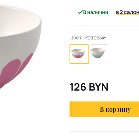
в 2 сало
В наличии
Цвет :
Розовый
126 BYN
В корзину