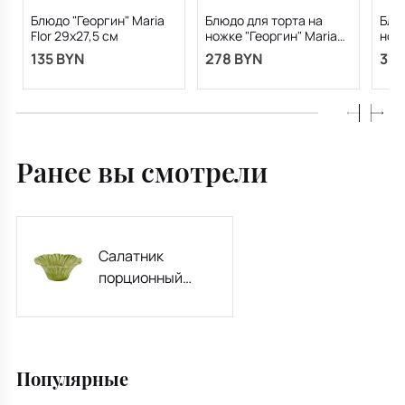
Блюдо "Георгин" Maria
Блюдо для торта на
Блю
Flor 29х27,5 см
ножке "Георгин" Maria
ножк
Flor 31х28 см
Flor
135 BYN
278 BYN
382
Ранее вы смотрели
Салатник
порционный
"Космея" Maria
Flor 16 см
Популярные