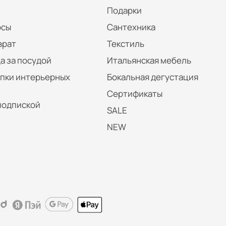
Подарки
осы
Сантехника
врат
Текстиль
а за посудой
Итальянская мебель
упки интерьерных
Бокальная дегустация
Сертификаты
подпиской
SALE
NEW