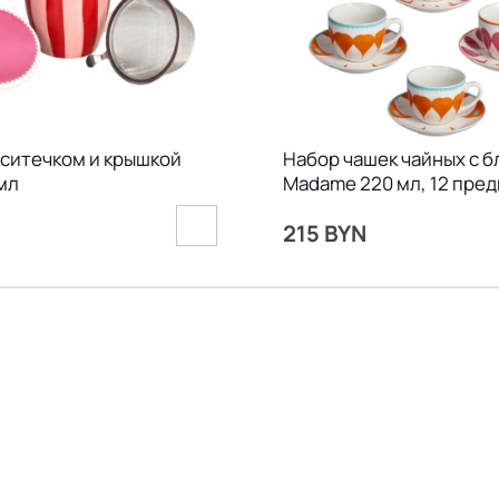
 ситечком и крышкой
Набор чашек чайных с 
 мл
Madame 220 мл, 12 пре
215 BYN