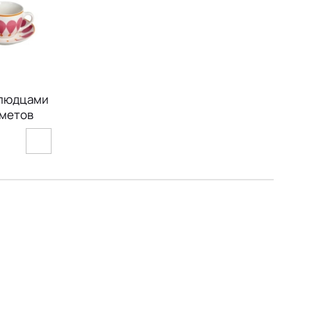
блюдцами
дметов