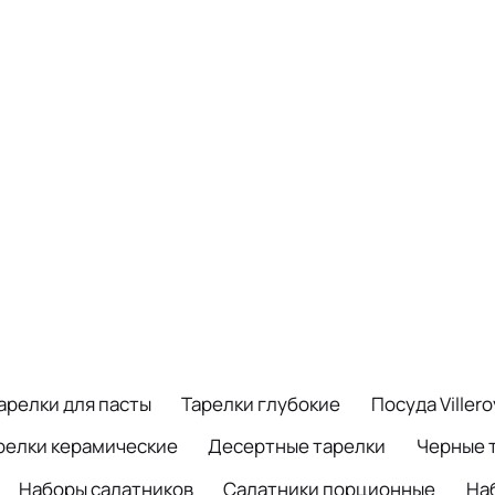
арелки для пасты
Тарелки глубокие
Посуда Viller
релки керамические
Десертные тарелки
Черные 
Наборы салатников
Салатники порционные
На