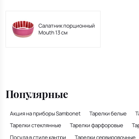
Салатник порционный
Mouth 13 см
Популярные
Акция на приборы Sambonet
Тарелки белые
Т
Тарелки стеклянные
Тарелки фарфоровые
Та
Посуда в стиле кантри
Тарелки сервировочные