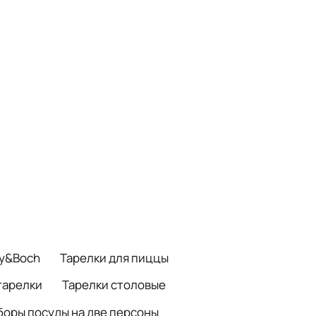
oy&Boch
Тарелки для пиццы
тарелки
Тарелки столовые
боры посуды на две персоны