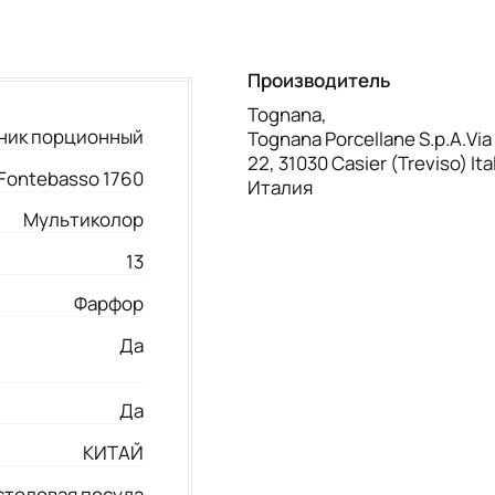
Производитель
Tognana,
ник порционный
Tognana Porcellane S.p.A.Via 
22, 31030 Casier (Treviso) Ita
Fontebasso 1760
Италия
Мультиколор
13
Фарфор
Да
Да
КИТАЙ
столовая посуда