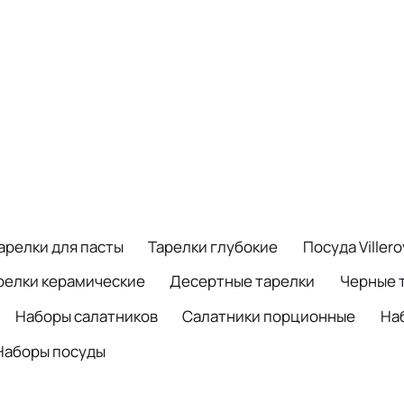
арелки для пасты
Тарелки глубокие
Посуда Viller
релки керамические
Десертные тарелки
Черные 
Наборы салатников
Салатники порционные
На
Наборы посуды