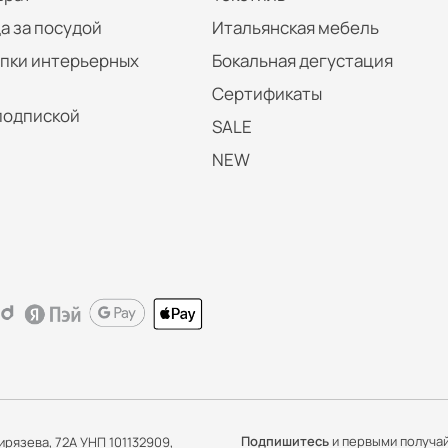
а за посудой
Итальянская мебель
упки интерьерных
Бокальная дегустация
Сертификаты
подпиской
SALE
NEW
Подпишитесь
и первыми получа
ирязева, 72А УНП 101132909,