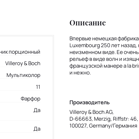
Описание
Впервые немецкая фабрика 
Luxembourg 250 лет назад,
ник порционный
неизменном виде. Ее очень
рельеф в виде волн и изящ
Villeroy & Boch
французской манере a la bri
и нежно.
Мультиколор
11
Фарфор
Производитель
Да
Villeroy & Boch AG,
D-66663, Merzig, Riffstr: 46
100027, Germany/Германия
Да