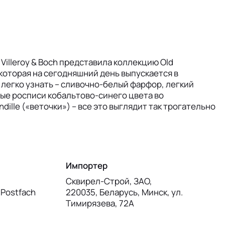
Villeroy & Boch представила коллекцию Old
 которая на сегодняшний день выпускается в
 легко узнать – сливочно-белый фарфор, легкий
ные росписи кобальтово-синего цвета во
ndille («веточки») – все это выглядит так трогательно
Импортер
Сквирел-Строй, ЗАО,
, Postfach
220035, Беларусь, Минск, ул.
Тимирязева, 72А