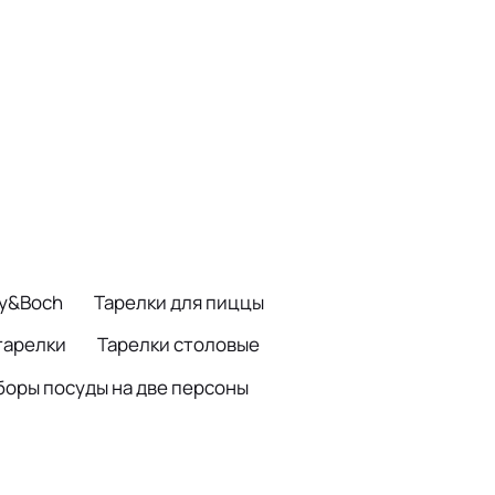
oy&Boch
Тарелки для пиццы
тарелки
Тарелки столовые
боры посуды на две персоны