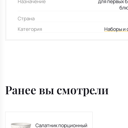
Назначение
для первых б
блю
Страна
Категория
Наборы и 
Ранее вы смотрели
Салатник порционный