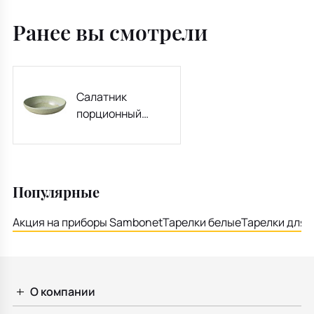
Ранее вы смотрели
Салатник
порционный
Perlemor Alga 12
см
Популярные
Акция на приборы Sambonet
Тарелки белые
Тарелки для 
О компании