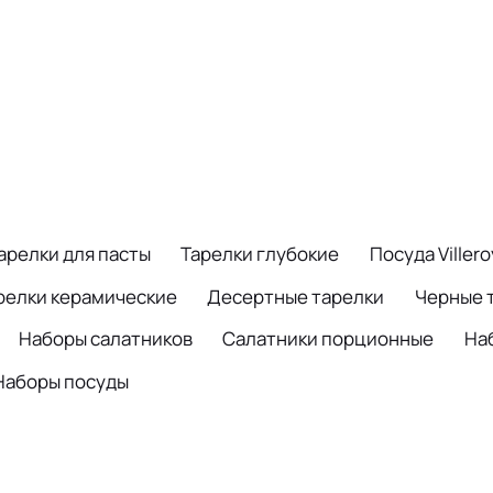
арелки для пасты
Тарелки глубокие
Посуда Viller
релки керамические
Десертные тарелки
Черные 
Наборы салатников
Салатники порционные
На
Наборы посуды