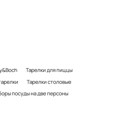
oy&Boch
Тарелки для пиццы
тарелки
Тарелки столовые
боры посуды на две персоны