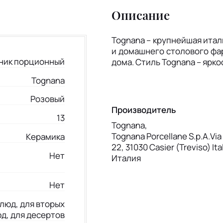
Описание
Tognana – крупнейшая ита
и домашнего столового фар
ник порционный
дома. Стиль Tognana – ярк
Tognana
Розовый
Производитель
13
Tognana,
Tognana Porcellane S.p.A.Via 
Керамика
22, 31030 Casier (Treviso) Ita
Нет
Италия
Нет
люд, для вторых
д, для десертов