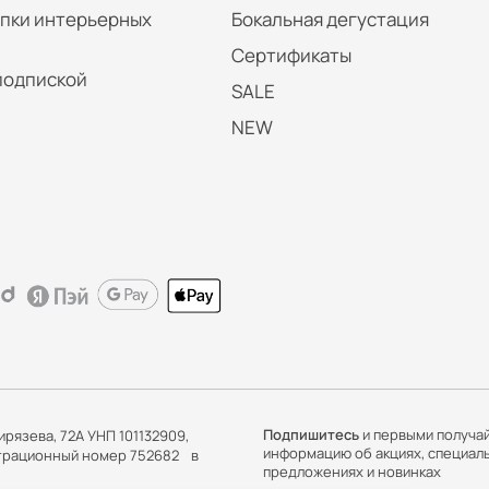
упки интерьерных
Бокальная дегустация
Сертификаты
подпиской
SALE
NEW
Подпишитесь
и первыми получа
ирязева, 72А УНП 101132909,
информацию об акциях, специал
истрационный номер 752682 в
предложениях и новинках