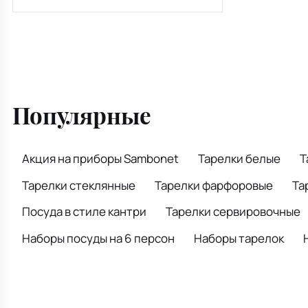
Популярные
Акция на приборы Sambonet
Тарелки белые
Т
Тарелки стеклянные
Тарелки фарфоровые
Та
Посуда в стиле кантри
Тарелки сервировочные
Наборы посуды на 6 персон
Наборы тарелок