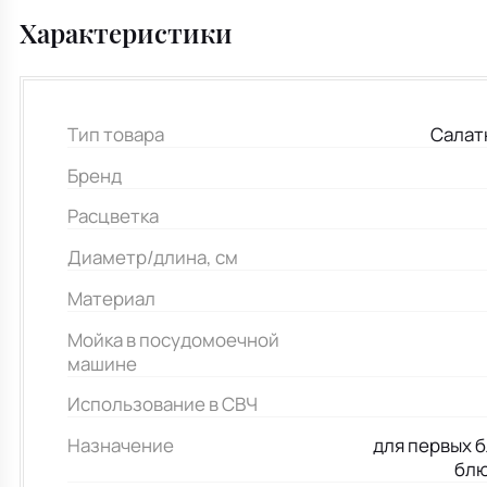
Характеристики
Тип товара
Салат
Бренд
Расцветка
Диаметр/длина, см
Материал
Мойка в посудомоечной
машине
Использование в СВЧ
Назначение
для первых б
блю