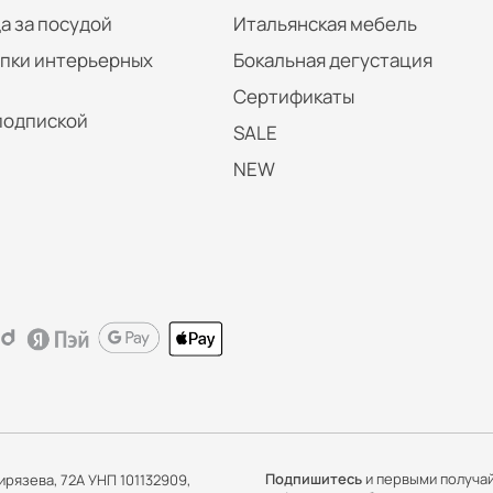
а за посудой
Итальянская мебель
упки интерьерных
Бокальная дегустация
Сертификаты
подпиской
SALE
NEW
Подпишитесь
и первыми получа
ирязева, 72А УНП 101132909,