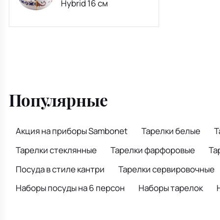
Hybrid 16 см
Популярные
Акция на приборы Sambonet
Тарелки белые
Т
Тарелки стеклянные
Тарелки фарфоровые
Та
Посуда в стиле кантри
Тарелки сервировочные
Наборы посуды на 6 персон
Наборы тарелок