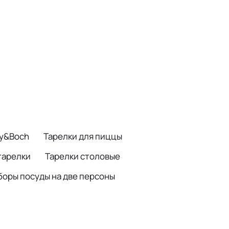
oy&Boch
Тарелки для пиццы
тарелки
Тарелки столовые
боры посуды на две персоны