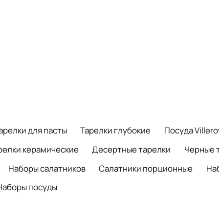
арелки для пасты
Тарелки глубокие
Посуда Viller
релки керамические
Десертные тарелки
Черные 
Наборы салатников
Салатники порционные
На
Наборы посуды