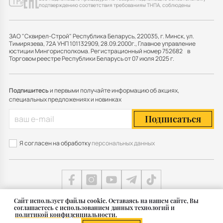
подтверждению соответствия требованиям ТНПА, соблюдены
ЗАО "Сквирел-Строй" Республика Беларусь, 220035, г. Минск, ул.
Тимирязева, 72А УНП 101132909, 28.09.2000г., Главное управление
юстиции Мингорисполкома. Регистрационный номер 752682 в
Торговом реестре Республики Беларусь от 07 июля 2025 г.
Подпишитесь
и первыми получайте информацию об акциях,
специальных предложениях и новинках
Подписаться
Я согласен на обработку
персональных данных
Cайт использует файлы cookie. Оставаясь на нашем сайте, Вы
соглашаетесь с использованием данных технологий и
Карта сайта
политикой конфиденциальности.
© 2011 — 2026 Группа СКВИРЕЛ в Беларуси