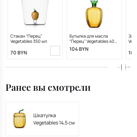
Стакан "Перец"
Бутылка для масла
Зав
Vegetables 350 мл
"Перец" Vegetables 400
Vege
мл
104 BYN
70 BYN
189
Ранее вы смотрели
Шкатулка
Vegetables 14,5 см