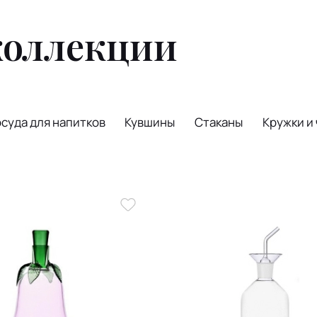
коллекции
осуда для напитков
Кувшины
Стаканы
Кружки и