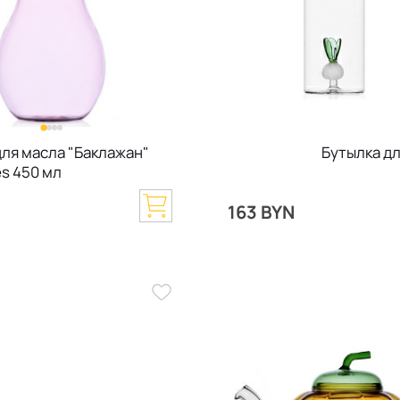
для масла "Баклажан"
Бутылка дл
es 450 мл
163 BYN