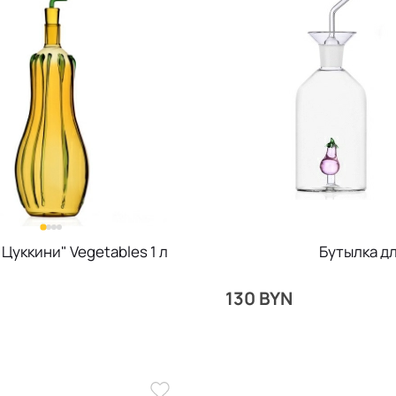
Цуккини" Vegetables 1 л
Бутылка дл
N
130 BYN