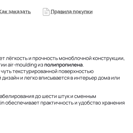
Как заказать
Правила покупки
ет лёгкость и прочность моноблочной конструкции,
ии air-moulding из
полипропилена
.
 чуть текстурированной поверхностью
дизайн и легко вписывается в интерьер дома или
абелирования до шести штук и сменным
n обеспечивает практичность и удобство хранения