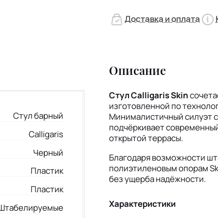
Доставка и оплата
Описание
Стул Calligaris Skin
сочета
изготовленной по технолог
Стул барный
Минималистичный силуэт с
подчёркивает современный 
Calligaris
открытой террасы.
Черный
Благодаря возможности шт
полиэтиленовым опорам Ski
Пластик
без ущерба надёжности.
Пластик
Характеристики
Штабелируемые