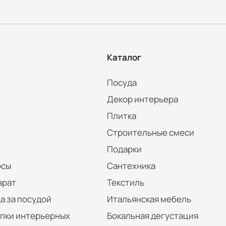
Каталог
Посуда
Декор интерьера
Плитка
Строительные смеси
Подарки
осы
Сантехника
врат
Текстиль
а за посудой
Итальянская мебель
упки интерьерных
Бокальная дегустация