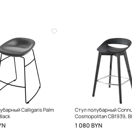
убарный Calligaris Palm
Стул полубарный Connu
Black
Cosmopolitan CB1939, B
YN
1 080 BYN