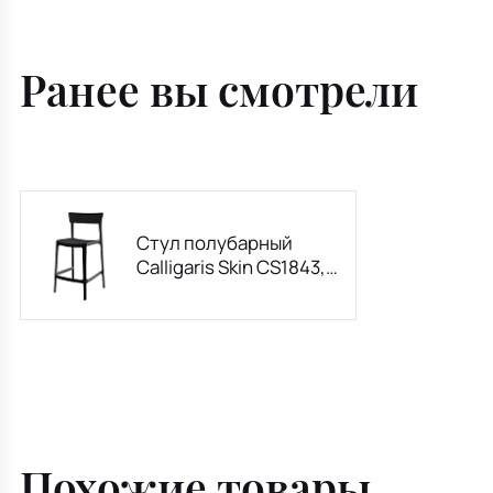
Ранее вы смотрели
Стул полубарный
Calligaris Skin CS1843,
Matt Black
Похожие товары