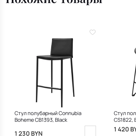
Стул полубарный Connubia
Стул пол
Boheme CB1393, Black
CS1822, 
1 420 B
1 230 BYN