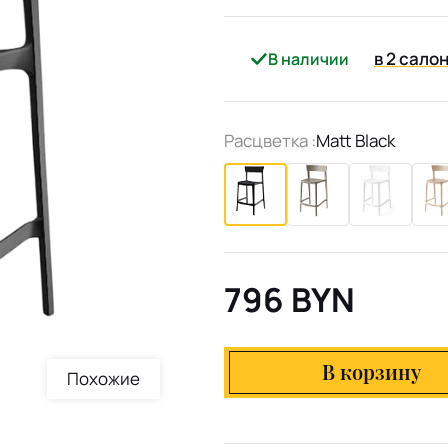
в 2 сало
В наличии
Расцветка :
Matt Black
796 BYN
В корзину
Похожие