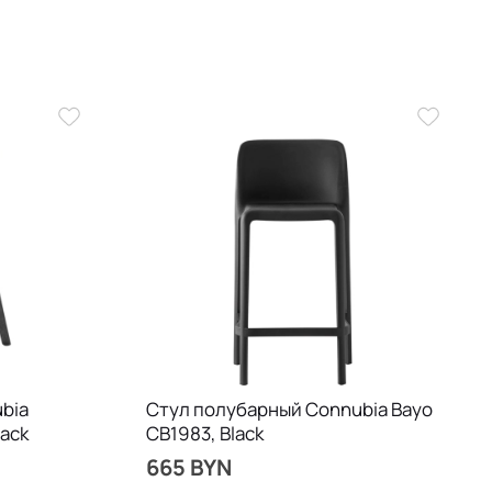
bia
Стул полубарный Connubia Bayo
lack
CB1983, Black
665 BYN