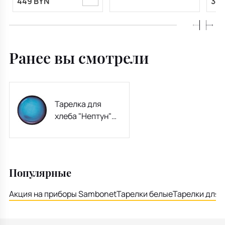
449 BYN
341
Ранее вы смотрели
Тарелка для
хлеба "Нептун"
Cosmic Diner 16,5
см
Популярные
Акция на приборы Sambonet
Тарелки белые
Тарелки для 