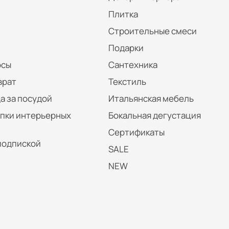
Плитка
Строительные смеси
Подарки
осы
Сантехника
врат
Текстиль
а за посудой
Итальянская мебель
упки интерьерных
Бокальная дегустация
Сертификаты
подпиской
SALE
NEW