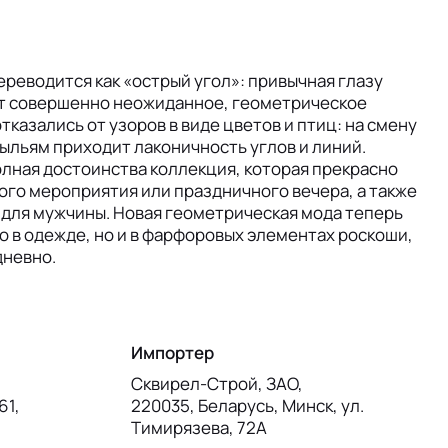
ереводится как «острый угол»: привычная глазу
т совершенно неожиданное, геометрическое
казались от узоров в виде цветов и птиц: на смену
ыльям приходит лаконичность углов и линий.
лная достоинства коллекция, которая прекрасно
го мероприятия или праздничного вечера, а также
для мужчины. Новая геометрическая мода теперь
о в одежде, но и в фарфоровых элементах роскоши,
дневно.
Импортер
Сквирел-Строй, ЗАО,
61,
220035, Беларусь, Минск, ул.
Тимирязева, 72А