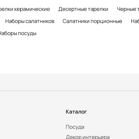
релки керамические
Десертные тарелки
Черные 
Наборы салатников
Салатники порционные
На
Наборы посуды
Каталог
Посуда
Декор интерьера