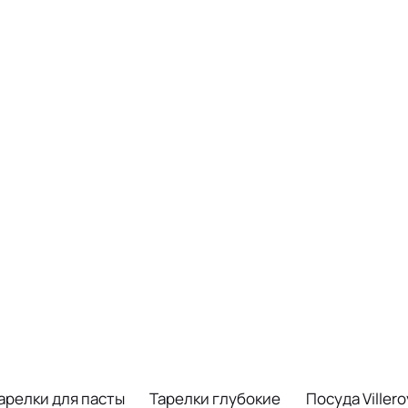
арелки для пасты
Тарелки глубокие
Посуда Viller