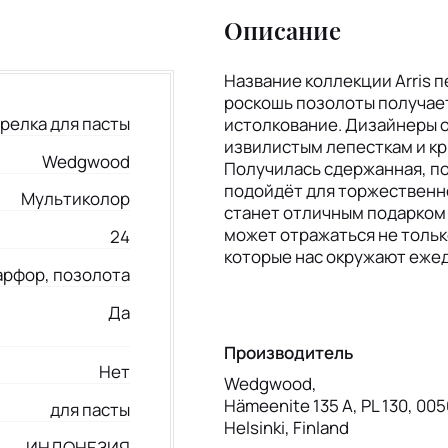
Описание
Название коллекции Arris п
роскошь позолоты получае
релка для пасты
истолкование. Дизайнеры от
извилистым лепесткам и кр
Wedgwood
Получилась сдержанная, по
подойдёт для торжественно
Мультиколор
станет отличным подарком 
может отражаться не тольк
24
которые нас окружают еже
арфор, позолота
Да
Производитель
Нет
Wedgwood,
Hämeenite 135 A, PL 130, 005
для пасты
Helsinki, Finland
ИНДОНЕЗИЯ