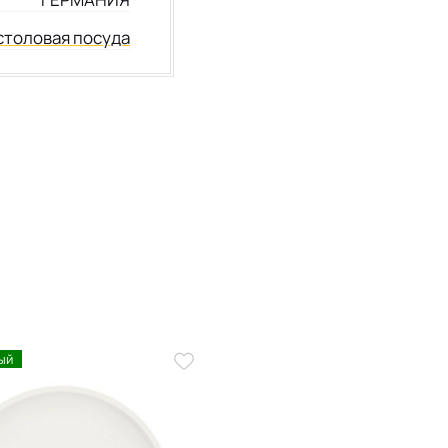
столовая посуда
ый