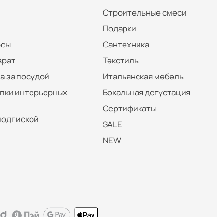
Строительные смеси
Подарки
осы
Сантехника
врат
Текстиль
а за посудой
Итальянская мебель
упки интерьерных
Бокальная дегустация
Сертификаты
подпиской
SALE
NEW