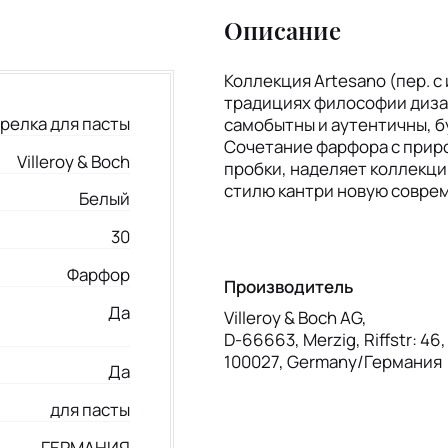
Описание
Коллекция Artesano (пер. с
традициях философии дизай
релка для пасты
самобытны и аутентичны, б
Сочетание фарфора с приро
Villeroy & Boch
пробки, наделяет коллекц
стилю кантри новую совре
Белый
30
Фарфор
Производитель
Да
Villeroy & Boch AG,
D-66663, Merzig, Riffstr: 46
100027, Germany/Германия
Да
для пасты
ГЕРМАНИЯ