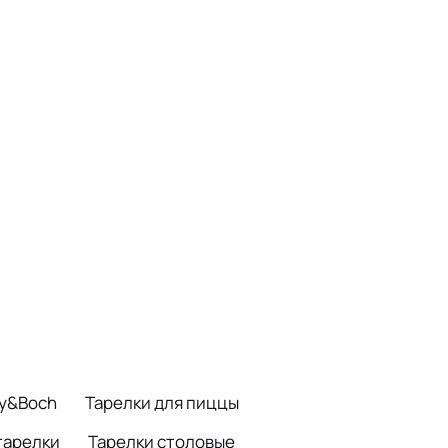
oy&Boch
Тарелки для пиццы
тарелки
Тарелки столовые