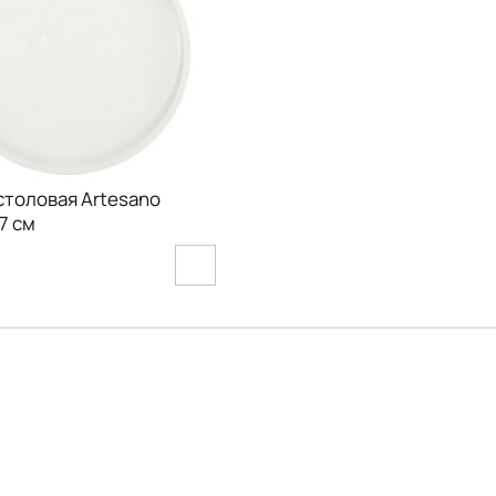
столовая Artesano
27 см