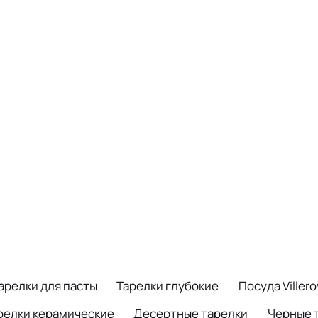
арелки для пасты
Тарелки глубокие
Посуда Viller
релки керамические
Десертные тарелки
Черные 