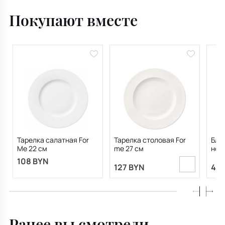
Покупают вместе
Тарелка салатная For
Тарелка столовая For
Блю
Me 22 см
me 27 см
ножк
108 BYN
127 BYN
413
Ранее вы смотрели