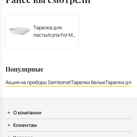
Тарелка для
пасты/супа For Me
24 см
Популярные
Акция на приборы Sambonet
Тарелки белые
Тарелки для 
О компании
Клиентам