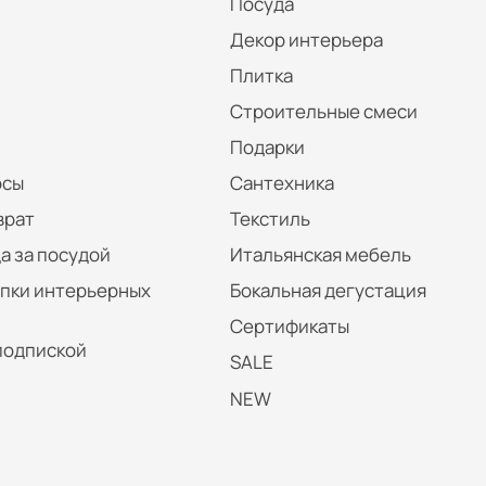
Посуда
Декор интерьера
Плитка
Строительные смеси
Подарки
осы
Сантехника
врат
Текстиль
а за посудой
Итальянская мебель
упки интерьерных
Бокальная дегустация
Сертификаты
подпиской
SALE
NEW