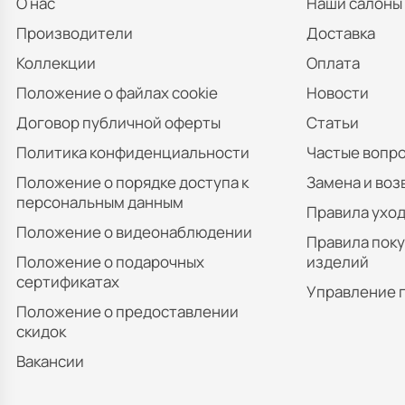
О нас
Наши салоны
Производители
Доставка
Коллекции
Оплата
Положение о файлах cookie
Новости
Договор публичной оферты
Статьи
Политика конфиденциальности
Частые вопр
Положение о порядке доступа к
Замена и воз
персональным данным
Правила уход
Положение о видеонаблюдении
Правила пок
Положение о подарочных
изделий
сертификатах
Управление 
Положение о предоставлении
скидок
Вакансии