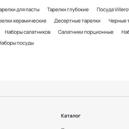
арелки для пасты
Тарелки глубокие
Посуда Viller
релки керамические
Десертные тарелки
Черные 
Наборы салатников
Салатники порционные
На
Наборы посуды
Каталог