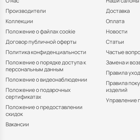
О нас
Наши салоны
Производители
Доставка
Коллекции
Оплата
Положение о файлах cookie
Новости
Договор публичной оферты
Статьи
Политика конфиденциальности
Частые вопр
Положение о порядке доступа к
Замена и воз
персональным данным
Правила уход
Положение о видеонаблюдении
Правила пок
Положение о подарочных
изделий
сертификатах
Управление 
Положение о предоставлении
скидок
Вакансии