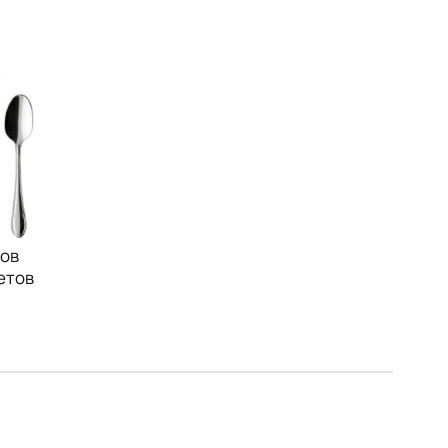
ов
етов