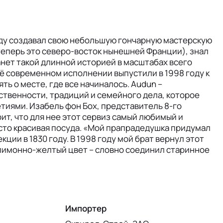
году создавал свою небольшую гончарную мастерскую
(теперь это северо-восток нынешней Франции), знал
станет такой длинной историей в масштабах всего
ё современном исполнении выпустили в 1998 году к
ть о месте, где все начиналось. Audun –
твенности, традиций и семейного дела, которое
иями. Изабель фон Бох, представитель 8-го
ит, что для нее этот сервиз самый любимый и
осто красивая посуда. «Мой прапрадедушка придумал
ции в 1830 году. В 1998 году мой брат вернул этот
лимонно-желтый цвет – словно соединил старинное
Импортер