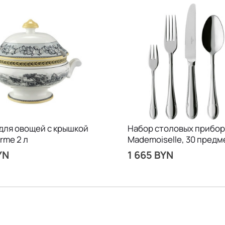
для овощей с крышкой
Набор столовых прибор
rme 2 л
Mademoiselle, 30 предм
YN
1 665 BYN