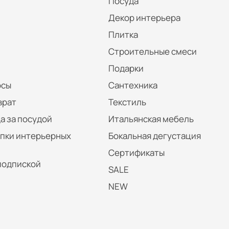
Посуда
Декор интерьера
Плитка
Строительные смеси
Подарки
осы
Сантехника
врат
Текстиль
а за посудой
Итальянская мебель
упки интерьерных
Бокальная дегустация
Сертификаты
подпиской
SALE
NEW