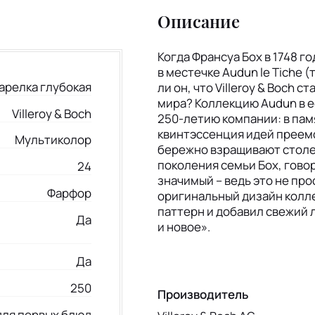
Описание
Когда Франсуа Бох в 1748 
в местечке Audun le Tiche 
арелка глубокая
ли он, что Villeroy & Boch 
мира? Коллекцию Audun в е
Villeroy & Boch
250-летию компании: в памя
квинтэссенция идей преемс
Мультиколор
бережно взращивают столет
поколения семьи Бох, говор
24
значимый – ведь это не пр
Фарфор
оригинальный дизайн коллек
паттерн и добавил свежий 
Да
и новое».
Да
250
Производитель
для первых блюд