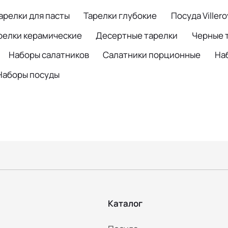
арелки для пасты
Тарелки глубокие
Посуда Viller
релки керамические
Десертные тарелки
Черные 
Наборы салатников
Салатники порционные
На
Наборы посуды
Каталог