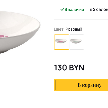
в 2 сало
В наличии
Цвет :
Розовый
130 BYN
В корзину