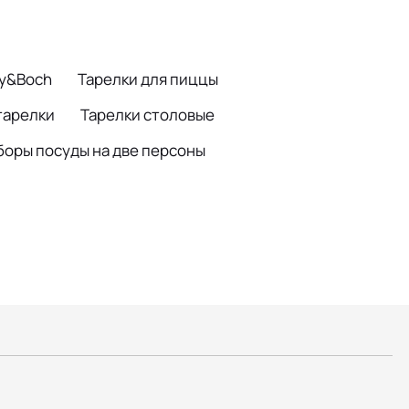
oy&Boch
Тарелки для пиццы
тарелки
Тарелки столовые
боры посуды на две персоны