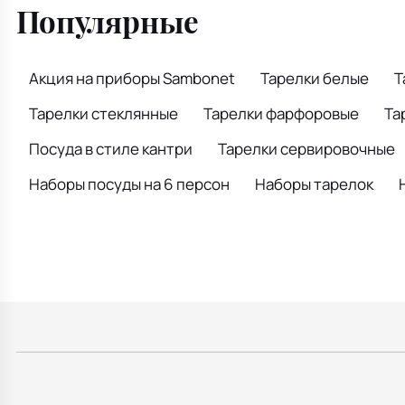
Популярные
Акция на приборы Sambonet
Тарелки белые
Т
Тарелки стеклянные
Тарелки фарфоровые
Та
Посуда в стиле кантри
Тарелки сервировочные
Наборы посуды на 6 персон
Наборы тарелок