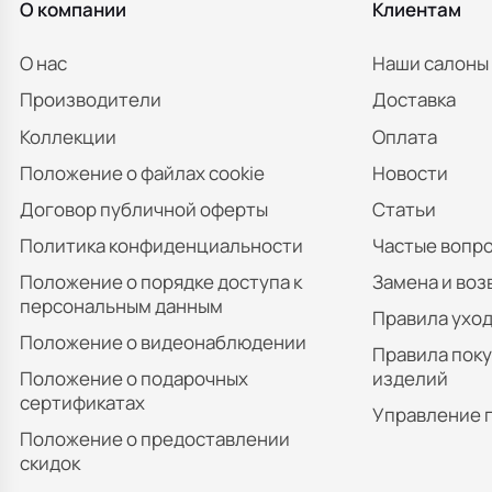
О компании
Клиентам
О нас
Наши салоны
Производители
Доставка
Коллекции
Оплата
Положение о файлах cookie
Новости
Договор публичной оферты
Статьи
Политика конфиденциальности
Частые вопр
Положение о порядке доступа к
Замена и воз
персональным данным
Правила уход
Положение о видеонаблюдении
Правила пок
Положение о подарочных
изделий
сертификатах
Управление 
Положение о предоставлении
скидок