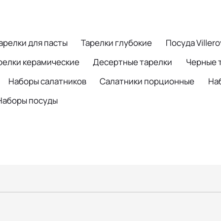
арелки для пасты
Тарелки глубокие
Посуда Viller
релки керамические
Десертные тарелки
Черные 
Наборы салатников
Салатники порционные
На
Наборы посуды