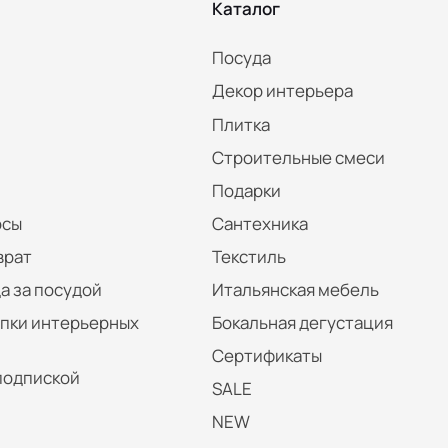
Каталог
Посуда
Декор интерьера
Плитка
Строительные смеси
Подарки
осы
Сантехника
врат
Текстиль
а за посудой
Итальянская мебель
упки интерьерных
Бокальная дегустация
Сертификаты
подпиской
SALE
NEW