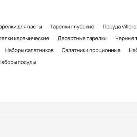
арелки для пасты
Тарелки глубокие
Посуда Viller
релки керамические
Десертные тарелки
Черные 
Наборы салатников
Салатники порционные
На
Наборы посуды