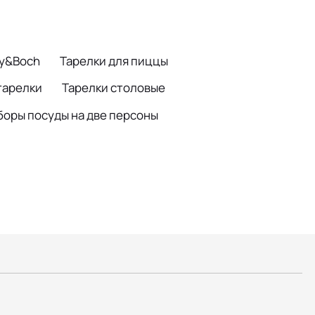
oy&Boch
Тарелки для пиццы
тарелки
Тарелки столовые
боры посуды на две персоны