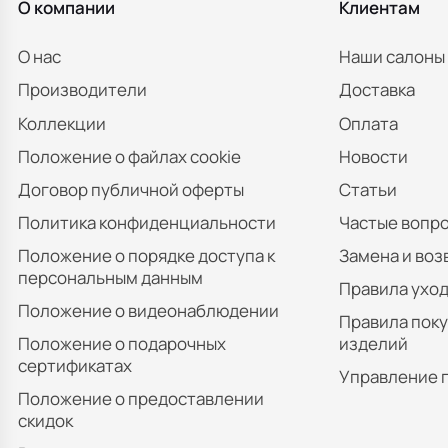
О компании
Клиентам
О нас
Наши салоны
Производители
Доставка
Коллекции
Оплата
Положение о файлах cookie
Новости
Договор публичной оферты
Статьи
Политика конфиденциальности
Частые вопр
Положение о порядке доступа к
Замена и воз
персональным данным
Правила уход
Положение о видеонаблюдении
Правила пок
Положение о подарочных
изделий
сертификатах
Управление 
Положение о предоставлении
скидок