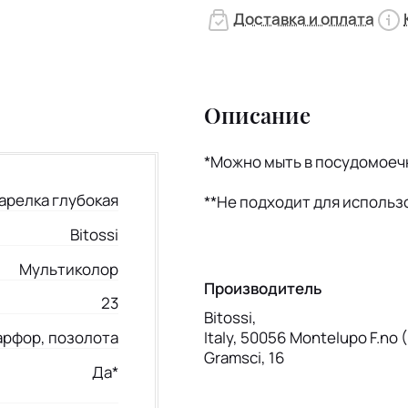
Доставка и оплата
Описание
*Можно мыть в посудомоечн
арелка глубокая
**Не подходит для использ
Bitossi
Мультиколор
Производитель
23
Bitossi,
Italy, 50056 Montelupo F.no (F
арфор, позолота
Gramsci, 16
Да*