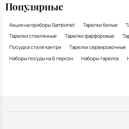
Популярные
Акция на приборы Sambonet
Тарелки белые
Т
Тарелки стеклянные
Тарелки фарфоровые
Та
Посуда в стиле кантри
Тарелки сервировочные
Наборы посуды на 6 персон
Наборы тарелок