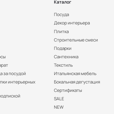
Каталог
Посуда
Декор интерьера
Плитка
Строительные смеси
Подарки
осы
Сантехника
врат
Текстиль
а за посудой
Итальянская мебель
упки интерьерных
Бокальная дегустация
Сертификаты
подпиской
SALE
NEW