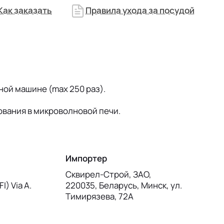
Как заказать
Правила ухода за посудой
ой машине (max 250 раз).
ования в микроволновой печи.
Импортер
Сквирел-Строй, ЗАО,
I) Via A.
220035, Беларусь, Минск, ул.
Тимирязева, 72А