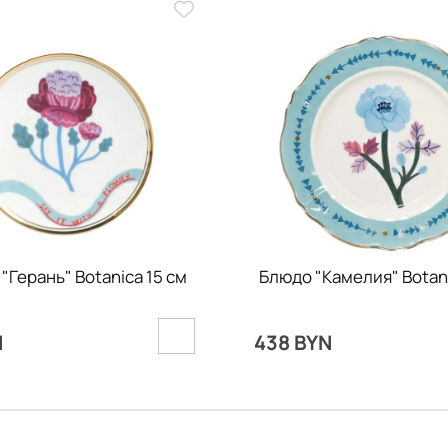
"Герань" Botanica 15 см
Блюдо "Камелия" Botani
N
438 BYN