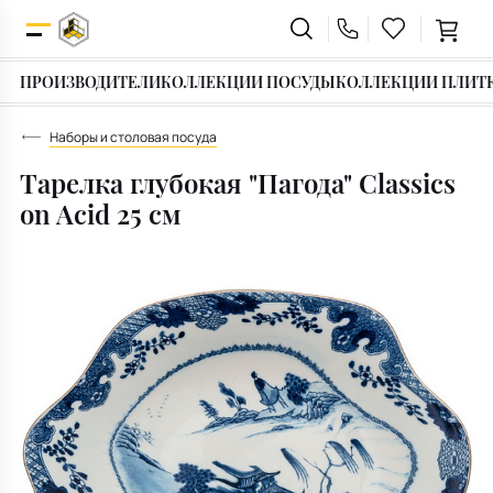
ПРОИЗВОДИТЕЛИ
КОЛЛЕКЦИИ ПОСУДЫ
КОЛЛЕКЦИИ ПЛИТ
Строительные смеси
Итальянская мебель
Декор интерьера
Сантехника
Текстиль
Подарки
Плитка
Посуда
Для ванной
Сервировка стола
Вазы
Фуга
Особый случай
Ванны
Скатерти
Диваны
Наборы и столовая посуда
Тарелка глубокая "Пагода" Classics
Для кухни
Наборы и столовая посуда
Статуэтки фигурки
Клеевые смеси
Для кого
Раковины и умывальники
Салфетки
Кресла
on Acid 25 см
Под дерево
Бокалы и посуда для напитков
Ароматы для дома
Герметики силиконовые
Тип подарка
Смесители
Кухонные полотенца
Столы
Под камень
Посуда для чая и кофе
Подсвечники
Инструменты и средства
Подарочные сертификаты
Инсталляции
Полотенца банные
Стулья
Под мрамор
Под бетон
Столовые приборы
Фоторамки
Унитазы
Корзинки для хлеба
Кровати
Для крыльца
Посуда для приготовления
Копилки
Биде и Писсуары
Прихватки для кухни
Освещение