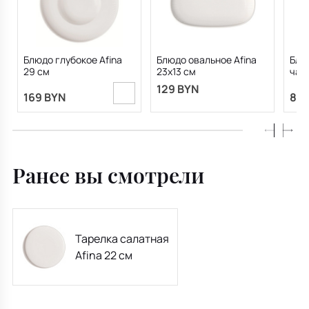
Блюдо глубокое Afina
Блюдо овальное Afina
Блю
29 см
23х13 см
чашк
129 BYN
169 BYN
81.
Ранее вы смотрели
Тарелка салатная
Afina 22 см