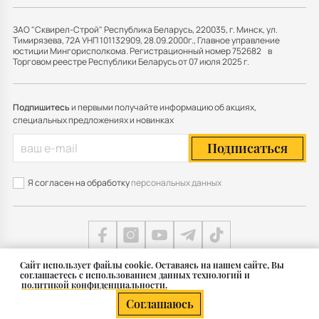
ЗАО "Сквирел-Строй" Республика Беларусь, 220035, г. Минск, ул.
Тимирязева, 72А УНП 101132909, 28.09.2000г., Главное управление
юстиции Мингорисполкома. Регистрационный номер 752682 в
Торговом реестре Республики Беларусь от 07 июля 2025 г.
Подпишитесь
и первыми получайте информацию об акциях,
специальных предложениях и новинках
Подписаться
Я согласен на обработку
персональных данных
Cайт использует файлы cookie. Оставаясь на нашем сайте, Вы
соглашаетесь с использованием данных технологий и
Карта сайта
политикой конфиденциальности.
© 2011 — 2026 Группа СКВИРЕЛ в Беларуси
Соглашаюсь
Разработка сайта — SLAM