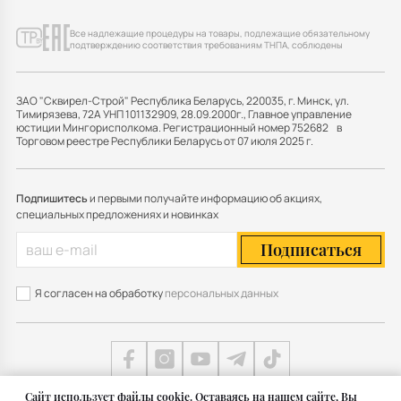
Все надлежащие процедуры на товары, подлежащие обязательному
подтверждению соответствия требованиям ТНПА, соблюдены
ЗАО "Сквирел-Строй" Республика Беларусь, 220035, г. Минск, ул.
Тимирязева, 72А УНП 101132909, 28.09.2000г., Главное управление
юстиции Мингорисполкома. Регистрационный номер 752682 в
Торговом реестре Республики Беларусь от 07 июля 2025 г.
Подпишитесь
и первыми получайте информацию об акциях,
специальных предложениях и новинках
Подписаться
Я согласен на обработку
персональных данных
Cайт использует файлы cookie. Оставаясь на нашем сайте, Вы