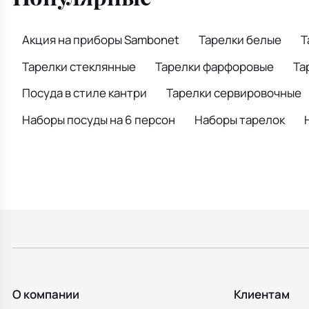
Акция на приборы Sambonet
Тарелки белые
Т
Тарелки стеклянные
Тарелки фарфоровые
Та
Посуда в стиле кантри
Тарелки сервировочные
Наборы посуды на 6 персон
Наборы тарелок
О компании
Клиентам