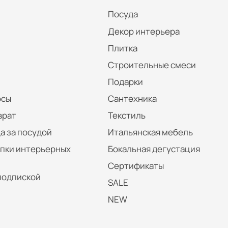
Посуда
Декор интерьера
Плитка
Строительные смеси
Подарки
осы
Сантехника
врат
Текстиль
а за посудой
Итальянская мебель
упки интерьерных
Бокальная дегустация
Сертификаты
подпиской
SALE
NEW