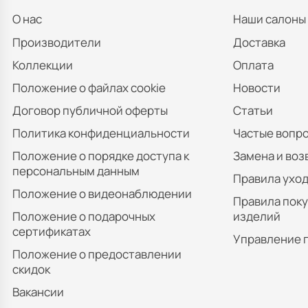
О нас
Наши салоны
Производители
Доставка
Коллекции
Оплата
Положение о файлах cookie
Новости
Договор публичной оферты
Статьи
Политика конфиденциальности
Частые вопр
Положение о порядке доступа к
Замена и воз
персональным данным
Правила уход
Положение о видеонаблюдении
Правила пок
Положение о подарочных
изделий
сертификатах
Управление 
Положение о предоставлении
скидок
Вакансии