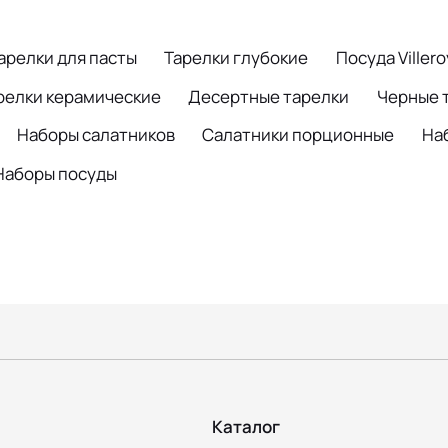
арелки для пасты
Тарелки глубокие
Посуда Viller
релки керамические
Десертные тарелки
Черные 
Наборы салатников
Салатники порционные
На
Наборы посуды
Каталог