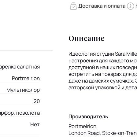
Доставка и оплата
Описание
Идеология студии Sara Mil
настроения для каждого мо
арелка салатная
доступной в наших повсед
встретить на товарах для д
Portmeirion
даже на дамских сумочках.
авторской упаковкой и дета
Мультиколор
20
арфор, позолота
Производитель
Нет
Portmeirion,
London Road, Stoke-on-Tren