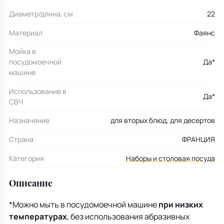
Диаметр/длина, см
22
Материал
Фаянс
Мойка в
посудомоечной
Да*
машине
Использование в
Да*
СВЧ
Назначение
для вторых блюд, для десертов
Страна
ФРАНЦИЯ
Категория
Наборы и столовая посуда
Описание
*Можно мыть в посудомоечной машине
при низких
температурах
, без использования абразивных