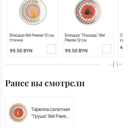
Блюдце Bel Paese 12 см,
Блюдце "Лошадь" Bel
Сала
птичка
Paese 12 см
см
430
99.50 BYN
99.50 BYN
Ранее вы смотрели
Тарелка салатная
"Груша" Bel Paese
20,5 см