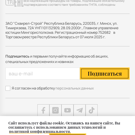
Все надлежащие процедуры на товары, подлежащие обязательному
подтверждению соответствия требованиям ТНПА, соблюдены
ЗАО "Сквирел-Строй" Республика Беларусь, 220035, г. Минск, ул.
Тимирязева, 72А УНП 101132909, 28.09.2000г., Главное управление
юстиции Мингорисполкома. Регистрационный номер 752682 в
Торговом реестре Республики Беларусь от 07 июля 2025 г.
Подпишитесь
и первыми получайте информацию об акциях,
специальных предложениях и новинках
Подписаться
Я согласен на обработку
персональных данных
Cайт использует файлы cookie. Оставаясь на нашем сайте, Вы
соглашаетесь с использованием данных технологий и
Карта сайта
политикой конфиденциальности.