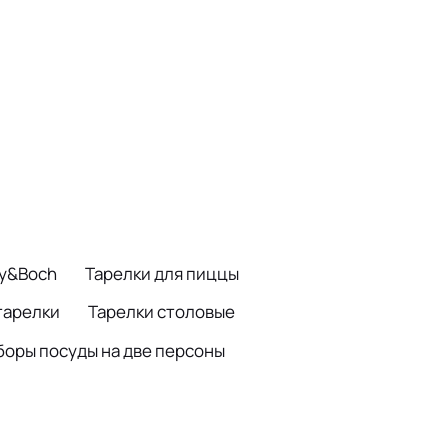
oy&Boch
Тарелки для пиццы
тарелки
Тарелки столовые
боры посуды на две персоны