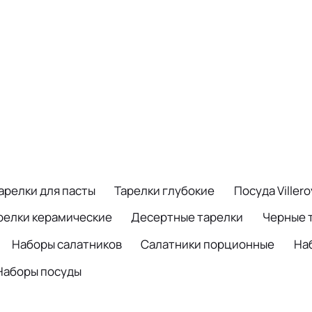
арелки для пасты
Тарелки глубокие
Посуда Viller
релки керамические
Десертные тарелки
Черные 
Наборы салатников
Салатники порционные
На
Наборы посуды