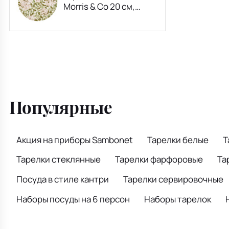
Morris & Co 20 см,
декор жимолость
Популярные
Акция на приборы Sambonet
Тарелки белые
Т
Тарелки стеклянные
Тарелки фарфоровые
Та
Посуда в стиле кантри
Тарелки сервировочные
Наборы посуды на 6 персон
Наборы тарелок