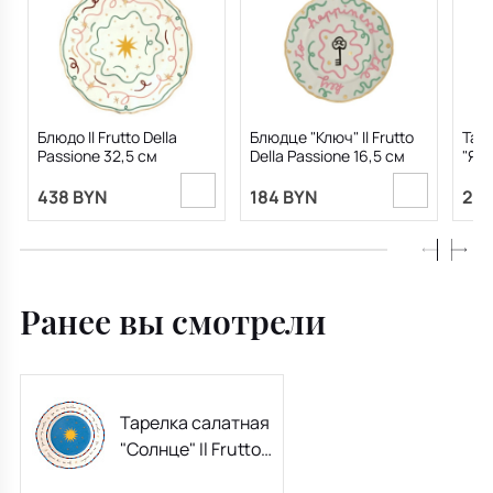
Блюдо Il Frutto Della
Блюдце "Ключ" Il Frutto
Тар
Passione 32,5 см
Della Passione 16,5 см
"Ябл
Pass
438 BYN
184 BYN
233
Ранее вы смотрели
Тарелка салатная
"Солнце" Il Frutto
Della Passione