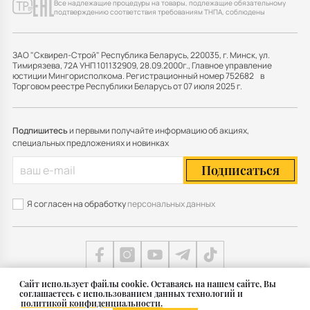
Все надлежащие процедуры на товары, подлежащие обязательному
подтверждению соответствия требованиям ТНПА, соблюдены
ЗАО "Сквирел-Строй" Республика Беларусь, 220035, г. Минск, ул.
Тимирязева, 72А УНП 101132909, 28.09.2000г., Главное управление
юстиции Мингорисполкома. Регистрационный номер 752682 в
Торговом реестре Республики Беларусь от 07 июля 2025 г.
Подпишитесь
и первыми получайте информацию об акциях,
специальных предложениях и новинках
Подписаться
Я согласен на обработку
персональных данных
Cайт использует файлы cookie. Оставаясь на нашем сайте, Вы
соглашаетесь с использованием данных технологий и
Карта сайта
политикой конфиденциальности.