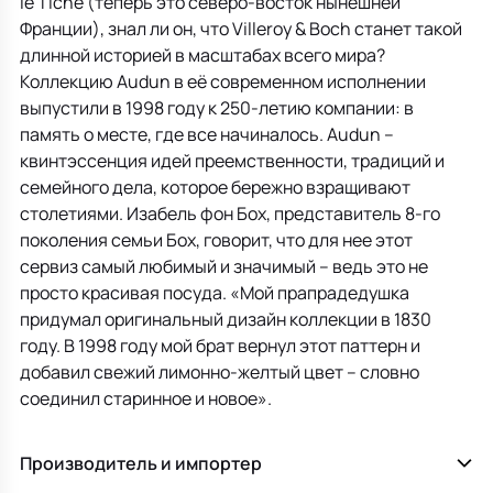
le Tiche (теперь это северо-восток нынешней
Франции), знал ли он, что Villeroy & Boch станет такой
длинной историей в масштабах всего мира?
Коллекцию Audun в её современном исполнении
выпустили в 1998 году к 250-летию компании: в
память о месте, где все начиналось. Audun –
квинтэссенция идей преемственности, традиций и
семейного дела, которое бережно взращивают
столетиями. Изабель фон Бох, представитель 8-го
поколения семьи Бох, говорит, что для нее этот
сервиз самый любимый и значимый – ведь это не
просто красивая посуда. «Мой прапрадедушка
придумал оригинальный дизайн коллекции в 1830
году. В 1998 году мой брат вернул этот паттерн и
добавил свежий лимонно-желтый цвет – словно
соединил старинное и новое».
Производитель и импортер