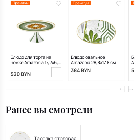
Премиум
Премиум
Пре
Блюдо для торта на
Блюдо овальное
Блю
ножке Amazonia 17,2х6,8
Amazonia 28,8х17,8 см
Ama
см
384 BYN
536
520 BYN
Ранее вы смотрели
Тарелка столовая