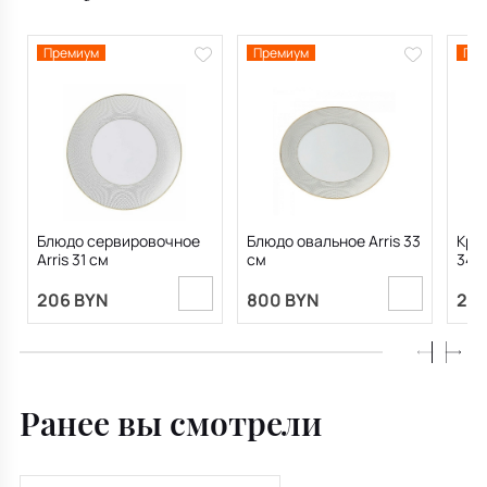
Премиум
Премиум
Пре
Блюдо сервировочное
Блюдо овальное Arris 33
Круж
Arris 31 см
см
340
206 BYN
800 BYN
272
Ранее вы смотрели