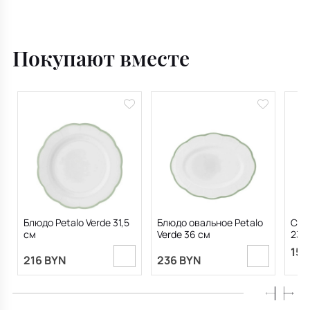
Покупают вместе
Блюдо Petalo Verde 31,5
Блюдо овальное Petalo
Сала
см
Verde 36 см
23,7
159
216 BYN
236 BYN