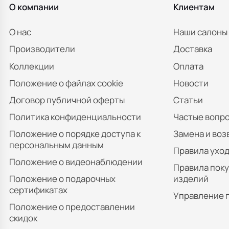
О компании
Клиентам
О нас
Наши салоны
Производители
Доставка
Коллекции
Оплата
Положение о файлах cookie
Новости
Договор публичной оферты
Статьи
Политика конфиденциальности
Частые вопр
Положение о порядке доступа к
Замена и воз
персональным данным
Правила уход
Положение о видеонаблюдении
Правила пок
Положение о подарочных
изделий
сертификатах
Управление 
Положение о предоставлении
скидок