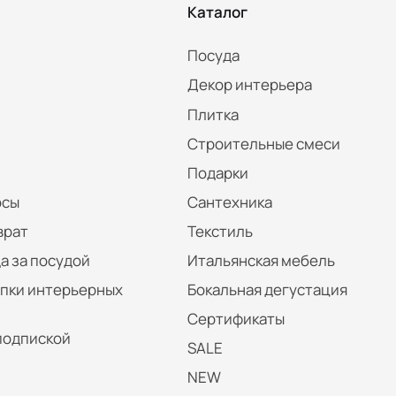
Каталог
Посуда
Декор интерьера
Плитка
Строительные смеси
Подарки
осы
Сантехника
врат
Текстиль
а за посудой
Итальянская мебель
упки интерьерных
Бокальная дегустация
Сертификаты
подпиской
SALE
NEW