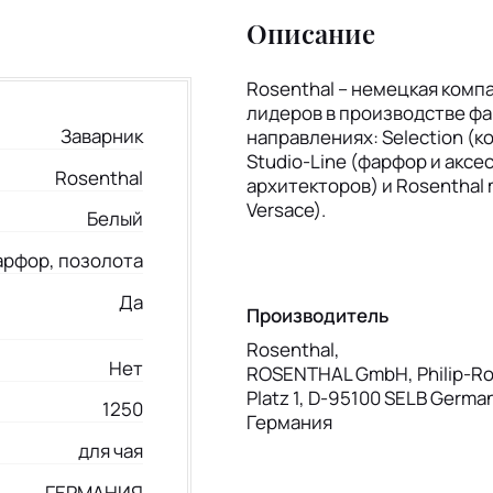
Описание
Rosenthal – немецкая компа
лидеров в производстве фа
Заварник
направлениях: Selection (
Studio-Line (фарфор и акс
Rosenthal
архитекторов) и Rosenthal
Versace).
Белый
арфор, позолота
Да
Производитель
Rosenthal,
Нет
ROSENTHAL GmbH, Philip-Ro
Platz 1, D-95100 SELB Germa
1250
Германия
для чая
ГЕРМАНИЯ