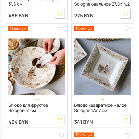
31,6 см
Sologne овальное 27,8х14,2
см
486 BYN
275 BYN
Премиум
Премиум
Блюдо для фруктов
Блюдо квадратное малое
Sologne 31 см
Sologne 17х17 см
464 BYN
341 BYN
Премиум