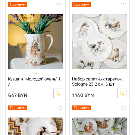
Премиум
Премиум
Кувшин "Молодой олень" 1
Набор салатных тарелок
л
Sologne 23,2 см, 6 шт
(собаки)
647 BYN
1 140 BYN
Премиум
Премиум