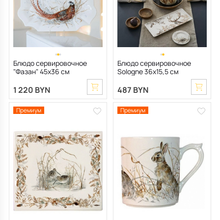
Блюдо сервировочное
Блюдо сервировочное
"Фазан" 45х36 см
Sologne 36х15,5 см
1 220 BYN
487 BYN
Премиум
Премиум