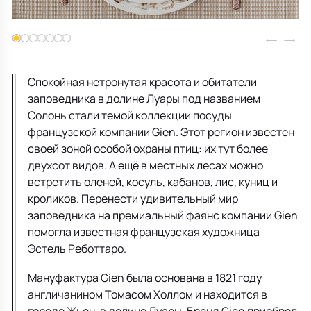
Все для кухни
Пепельницы
Душевая зона
Чехлы на подушку
Мебель для хранения
Детская посуда
Декоративные блюда
Мебель для ванной
Подушки-вкладыши
Декор дома
Аксессуары для ванной
Терраса и балкон
Спокойная нетронутая красота и обитатели
заповедника в долине Луары под названием
Солонь стали темой коллекции посуды
Полотенцесушители, Радиаторы
французской компании Gien. Этот регион известен
своей зоной особой охраны птиц: их тут более
двухсот видов. А ещё в местных лесах можно
встретить оленей, косуль, кабанов, лис, куниц и
кроликов. Перенести удивительный мир
заповедника на премиальный фаянс компании Gien
помогла известная французская художница
Эстель Реботтаро.
Мануфактура Gien была основана в 1821 году
англичанином Томасом Холлом и находится в