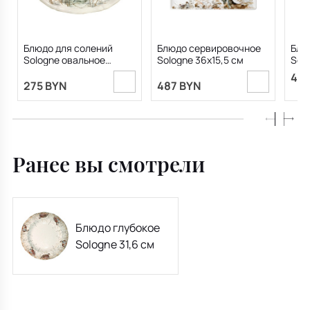
Блюдо для солений
Блюдо сервировочное
Блю
Sologne овальное
Sologne 36х15,5 см
Solo
27,8х14,2 см
495
275 BYN
487 BYN
Ранее вы смотрели
Блюдо глубокое
Sologne 31,6 см