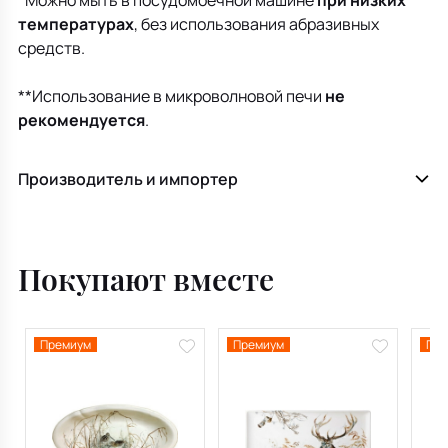
*Можно мыть в посудомоечной машине
при низких
температурах
, без использования абразивных
средств.
**Использование в микроволновой печи
не
рекомендуется
.
Производитель и импортер
Покупают вместе
Премиум
Премиум
Пре