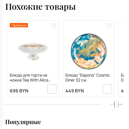
Похожие товары
Премиум
Блюдо для торта на
Блюдо "Европа" Cosmic
Блю
ножке Tea With Alice
Diner 32 см
Dine
28,2х11,7 см
696 BYN
449 BYN
449
Популярные