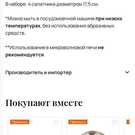
В наборе: 4 салатника диаметром 17,5 см.
*Можно мыть в посудомоечной машине
при низких
температурах
, без использования абразивных
средств.
**Использование в микроволновой печи
не
рекомендуется
.
Производитель и импортер
Покупают вместе
Премиум
Премиум
Пре