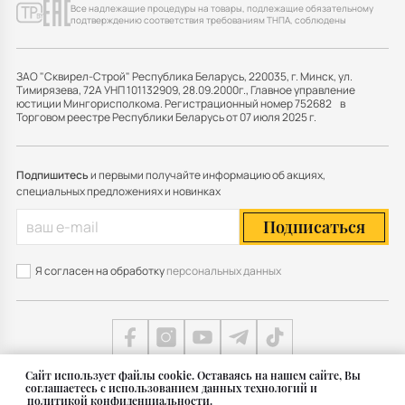
Все надлежащие процедуры на товары, подлежащие обязательному
подтверждению соответствия требованиям ТНПА, соблюдены
ЗАО "Сквирел-Строй" Республика Беларусь, 220035, г. Минск, ул.
Тимирязева, 72А УНП 101132909, 28.09.2000г., Главное управление
юстиции Мингорисполкома. Регистрационный номер 752682 в
Торговом реестре Республики Беларусь от 07 июля 2025 г.
Подпишитесь
и первыми получайте информацию об акциях,
специальных предложениях и новинках
Подписаться
Я согласен на обработку
персональных данных
Cайт использует файлы cookie. Оставаясь на нашем сайте, Вы
соглашаетесь с использованием данных технологий и
Карта сайта
политикой конфиденциальности.