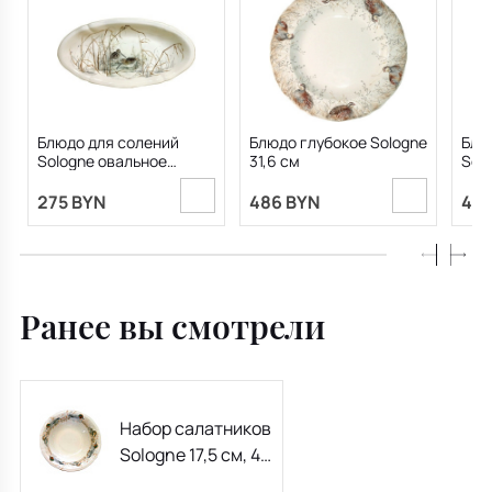
Блюдо для солений
Блюдо глубокое Sologne
Блю
Sologne овальное
31,6 см
Solo
27,8х14,2 см
275 BYN
486 BYN
487
Ранее вы смотрели
Набор салатников
Sologne 17,5 см, 4
шт