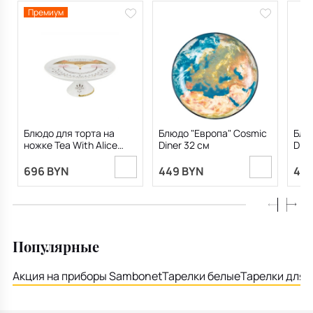
Премиум
Блюдо для торта на
Блюдо "Европа" Cosmic
Блю
ножке Tea With Alice
Diner 32 см
Dine
28,2х11,7 см
696 BYN
449 BYN
449
Популярные
Акция на приборы Sambonet
Тарелки белые
Тарелки для 