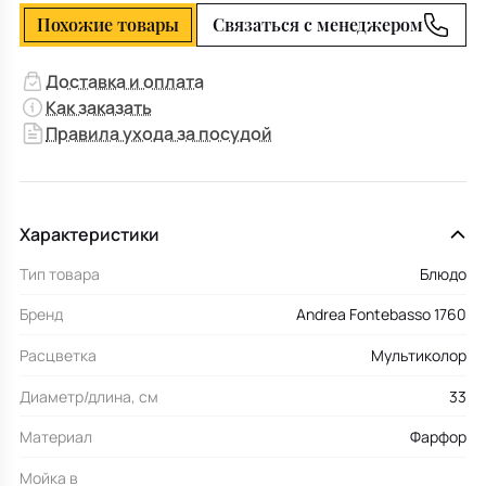
Похожие товары
Связаться с менеджером
Доставка и оплата
Как заказать
Правила ухода за посудой
Характеристики
Тип товара
Блюдо
Бренд
Andrea Fontebasso 1760
Расцветка
Мультиколор
Диаметр/длина, см
33
Материал
Фарфор
Мойка в