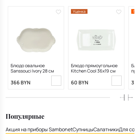
Уценка
Пре
Блюдо овальное
Блюдо прямоугольное
Блю
Sanssouci Ivory 28 см
Kitchen Cool 36х19 см
прям
Blan
366 BYN
60 BYN
391
Популярные
Акция на приборы Sambonet
Супницы
Салатники
Для соу