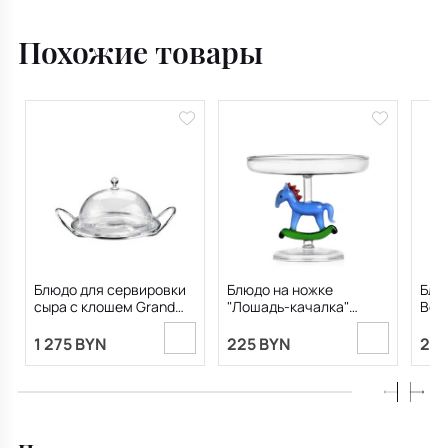
Похожие товары
Блюдо для сервировки
Блюдо на ножке
Блю
сыра с клошем Grand
"Лошадь-качалка"
Bos
Gourmet 26 см
Schiaccianoci 11,5х14 см
1 275 BYN
225 BYN
221