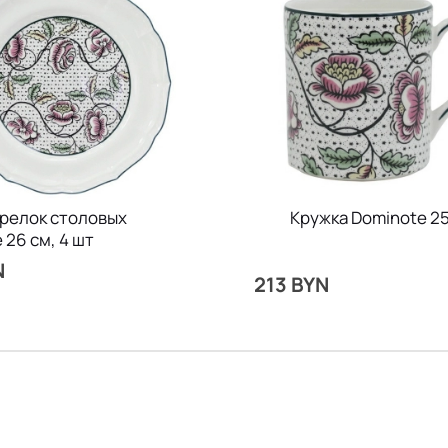
релок столовых
Кружка Dominote 2
 26 см, 4 шт
N
213 BYN