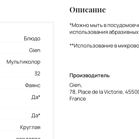
Описание
*Можно мыть в посудомое
использования абразивных
Блюдо
**Использование в микров
Gien
Мультиколор
32
Производитель
Gien,
Фаянс
78, Place de la Victorie, 4550
Да*
France
Да*
Круглая
для торта