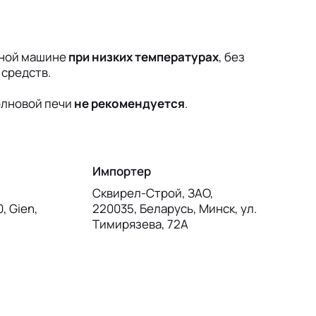
чной машине
при низких температурах
, без
 средств.
олновой печи
не рекомендуется
.
Импортер
Сквирел-Строй, ЗАО,
0, Gien,
220035, Беларусь, Минск, ул.
Тимирязева, 72А