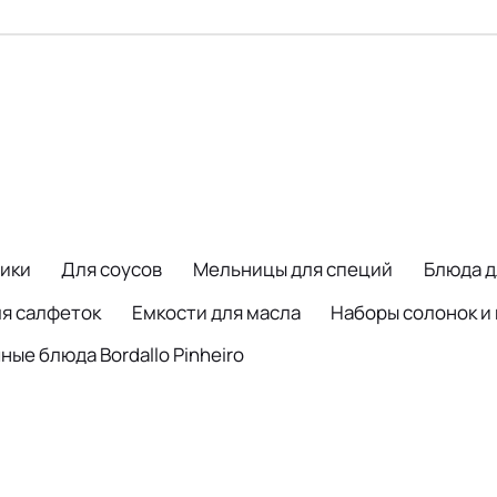
ики
Для соусов
Мельницы для специй
Блюда д
ля салфеток
Емкости для масла
Наборы солонок и
ые блюда Bordallo Pinheiro