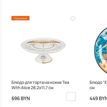
Премиум
Блюдо для торта на ножке Tea
Блюдо "Е
With Alice 28,2х11,7 см
см
696 BYN
449 BY