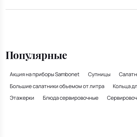
Популярные
Акция на приборы Sambonet
Супницы
Салатн
Большие салатники объемом от литра
Кольца д
Этажерки
Блюда сервировочные
Сервировочн