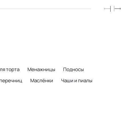
ля торта
Менажницы
Подносы
 перечниц
Маслёнки
Чаши и пиалы