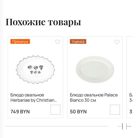
Похожие товары
Премиум
Уценка
Блюдо овальное
Блюдо овальное Palace
Блю
Herbariae by Christian
Bianco 30 см
34,9
Lacroix 41,1х29,7 см
749 BYN
50 BYN
389