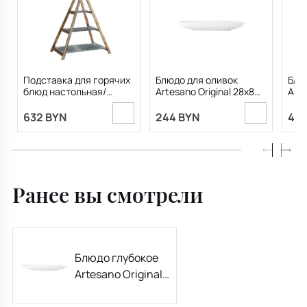
Подставка для горячих
Блюдо для оливок
Блю
блюд настольная/
Artesano Original 28x8
Arte
этажерка Artesano
см
см
Original 49 см
632 BYN
244 BYN
454
Ранее вы смотрели
Блюдо глубокое
Artesano Original
44x14 см