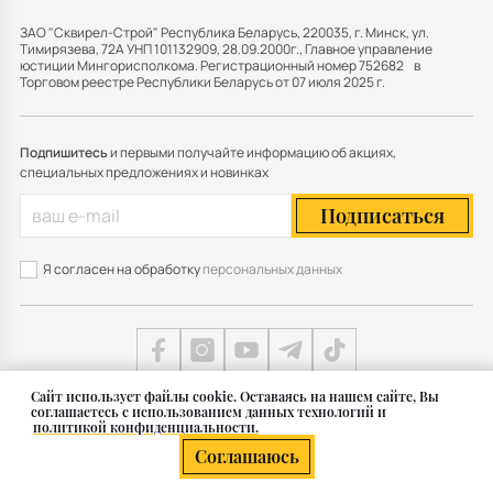
ЗАО "Сквирел-Строй" Республика Беларусь, 220035, г. Минск, ул.
Тимирязева, 72А УНП 101132909, 28.09.2000г., Главное управление
юстиции Мингорисполкома. Регистрационный номер 752682 в
Торговом реестре Республики Беларусь от 07 июля 2025 г.
Подпишитесь
и первыми получайте информацию об акциях,
специальных предложениях и новинках
Подписаться
Я согласен на обработку
персональных данных
Cайт использует файлы cookie. Оставаясь на нашем сайте, Вы
соглашаетесь с использованием данных технологий и
Карта сайта
политикой конфиденциальности.
© 2011 — 2026 Группа СКВИРЕЛ в Беларуси
Соглашаюсь
Разработка сайта — SLAM