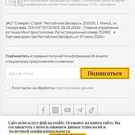
Все надлежащие процедуры на товары, подлежащие обязательному
подтверждению соответствия требованиям ТНПА, соблюдены
ЗАО "Сквирел-Строй" Республика Беларусь, 220035, г. Минск, ул.
Тимирязева, 72А УНП 101132909, 28.09.2000г., Главное управление
юстиции Мингорисполкома. Регистрационный номер 752682 в
Торговом реестре Республики Беларусь от 07 июля 2025 г.
Подпишитесь
и первыми получайте информацию об акциях,
специальных предложениях и новинках
Подписаться
Я согласен на обработку
персональных данных
Cайт использует файлы cookie. Оставаясь на нашем сайте, Вы
соглашаетесь с использованием данных технологий и
Карта сайта
политикой конфиденциальности.