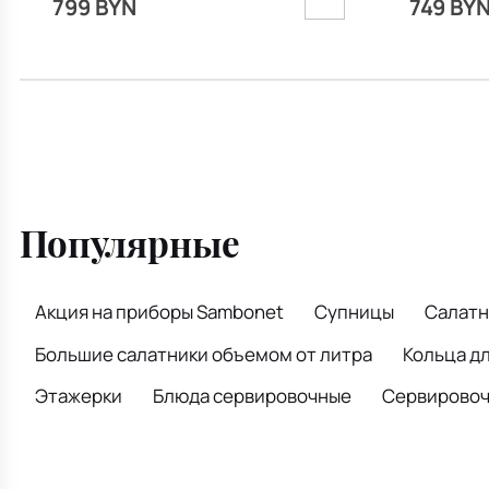
799 BYN
749 BY
Популярные
Акция на приборы Sambonet
Супницы
Салатн
Большие салатники объемом от литра
Кольца д
Этажерки
Блюда сервировочные
Сервировочн