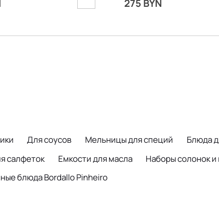
N
275 BYN
ики
Для соусов
Мельницы для специй
Блюда д
ля салфеток
Емкости для масла
Наборы солонок и
ые блюда Bordallo Pinheiro