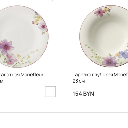
салатная Mariefleur
Тарелка глубокая Marief
см
23 см
N
154 BYN