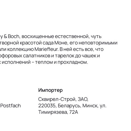
oy & Boch, восхищенные естественной, чуть
творной красотой сада Моне, его неповторимыми
ли коллекцию Mariefleur. В ней есть все, что
рфоровых салатников и тарелок до чашек и
х исполнений – теплом и прохладном.
Импортер
Сквирел-Строй, ЗАО,
, Postfach
220035, Беларусь, Минск, ул.
Тимирязева, 72А