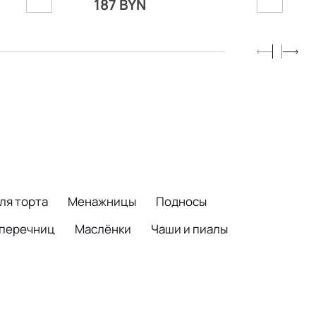
187 BYN
ля торта
Менажницы
Подносы
 перечниц
Маслёнки
Чаши и пиалы