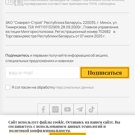
подтверждению соответствия требованиям ТНПА, соблюдены
ЗАО "Сквирел-Строй" Республика Беларусь, 220035, г. Минск, ул.
Тимирязева, 72А УНП 101132909, 28.09.2000г., Главное управление
юстиции Мингорисполкома. Регистрационный номер 752682 в
Торговом реестре Республики Беларусь от 07 июля 2025 г.
Подпишитесь
и первыми получайте информацию об акциях,
специальных предложениях и новинках
Подписаться
Я согласен на обработку
персональных данных
Cайт использует файлы cookie. Оставаясь на нашем сайте, Вы
соглашаетесь с использованием данных технологий и
Карта сайта
политикой конфиденциальности.
© 2011 — 2026 Группа СКВИРЕЛ в Беларуси