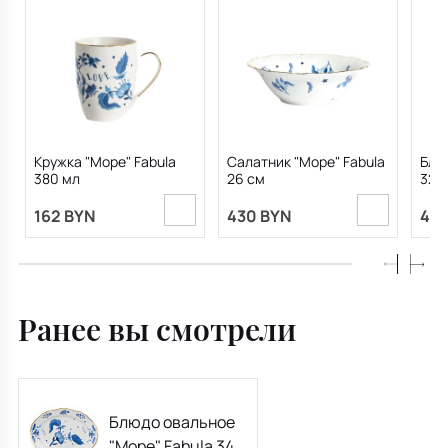
Кружка "Море" Fabula
Салатник "Море" Fabula
Блю
380 мл
26 см
32,5
162 BYN
430 BYN
438
Ранее вы смотрели
Блюдо овальное
"Море" Fabula 34