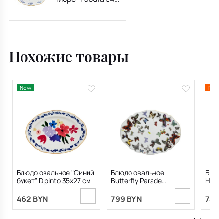
см
Похожие товары
New
Пре
Блюдо овальное "Синий
Блюдо овальное
Блю
букет" Dipinto 35х27 см
Butterfly Parade
Herb
31,7х23,4 см
Lacr
462 BYN
799 BYN
749