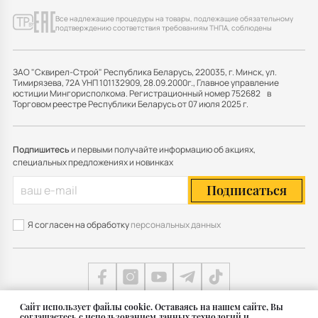
Все надлежащие процедуры на товары, подлежащие обязательному
подтверждению соответствия требованиям ТНПА, соблюдены
ЗАО "Сквирел-Строй" Республика Беларусь, 220035, г. Минск, ул.
Тимирязева, 72А УНП 101132909, 28.09.2000г., Главное управление
юстиции Мингорисполкома. Регистрационный номер 752682 в
Торговом реестре Республики Беларусь от 07 июля 2025 г.
Подпишитесь
и первыми получайте информацию об акциях,
специальных предложениях и новинках
Подписаться
Я согласен на обработку
персональных данных
Cайт использует файлы cookie. Оставаясь на нашем сайте, Вы
соглашаетесь с использованием данных технологий и