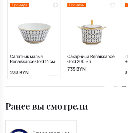
Премиум
Премиум
Пре
Салатник малый
Сахарница Renaissance
Тар
Renaissance Gold 14 см
Gold 200 мл
Rena
735 BYN
233 BYN
326
Ранее вы смотрели