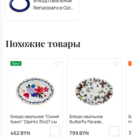
Блюдо овальное
Renaissance Gold
35 см
Похожие товары
New
Пре
Блюдо овальное "Синий
Блюдо овальное
Блю
букет" Dipinto 35х27 см
Butterfly Parade
Herb
31,7х23,4 см
Lacr
462 BYN
799 BYN
749