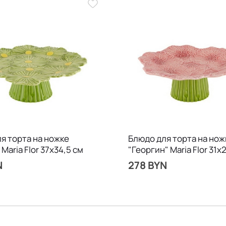
я торта на ножке
Блюдо для торта на нож
Maria Flor 37х34,5 см
"Георгин" Maria Flor 31х
N
278 BYN