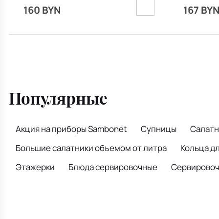
160 BYN
167 BY
Популярные
Акция на приборы Sambonet
Супницы
Салатн
Большие салатники объемом от литра
Кольца д
Этажерки
Блюда сервировочные
Сервировочн