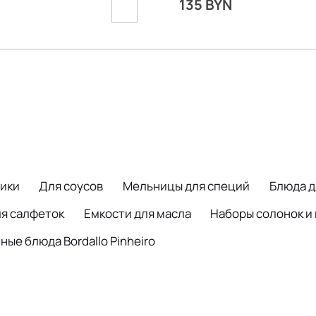
135 BYN
N
ики
Для соусов
Мельницы для специй
Блюда д
ля салфеток
Емкости для масла
Наборы солонок и
ые блюда Bordallo Pinheiro