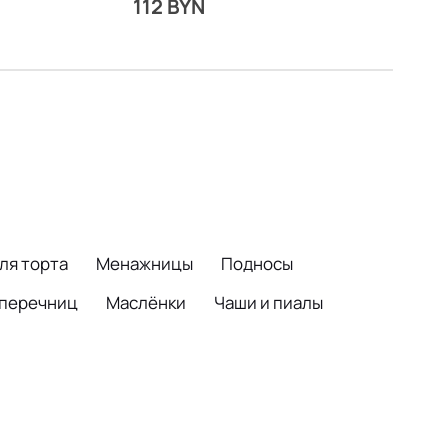
112 BYN
ля торта
Менажницы
Подносы
 перечниц
Маслёнки
Чаши и пиалы